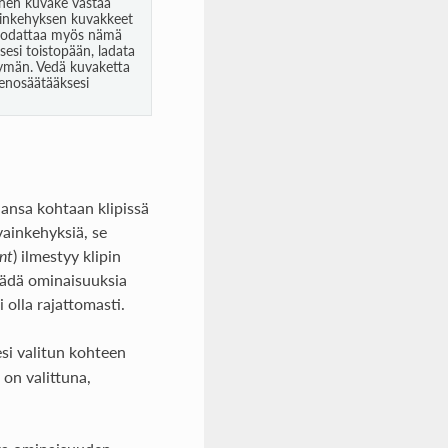
inen kuvake vastaa
avainkehyksen kuvakkeet
suodattaa myös nämä
esi toistopään, ladata
irtymän. Vedä kuvaketta
ienosäätääksesi
hansa kohtaan klipissä
ainkehyksiä, se
nt
) ilmestyy klipin
säädä ominaisuuksia
 olla rajattomasti.
esi valitun kohteen
 on valittuna,