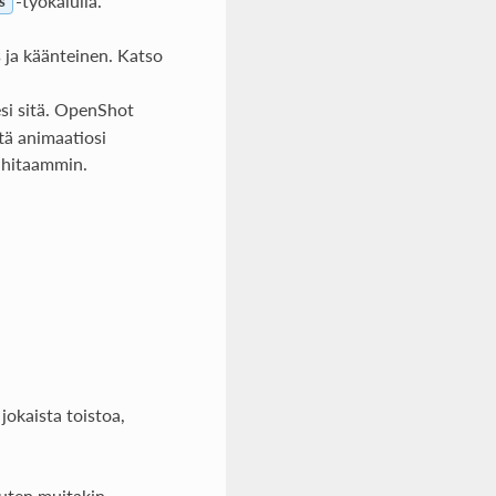
-työkalulla.
s
s ja käänteinen. Katso
esi sitä. OpenShot
ttä animaatiosi
 hitaammin.
jokaista toistoa,
kuten muitakin.