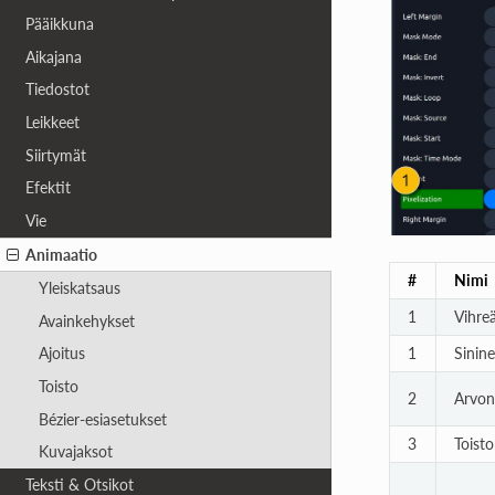
Pääikkuna
Aikajana
Tiedostot
Leikkeet
Siirtymät
Efektit
Vie
Animaatio
#
Nimi
Yleiskatsaus
1
Vihre
Avainkehykset
1
Sinin
Ajoitus
Toisto
2
Arvon
Bézier-esiasetukset
3
Toist
Kuvajaksot
Teksti & Otsikot