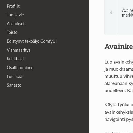
Profiilit
Avain
4
Tuo ja vie
merki
Asetukset
Toisto
Edistynyt tekoäly: ComfyUI
Avainke
Vianmääritys
Kehittäjät
Luo avainkehy
Osallistuminen
ja muokkaamal
muuttuu vihreä
Lue lisää
alareunaan ky
Sanasto
uudelleen. Kai
Käytä työkal
avainkehyksiss
navigointi py