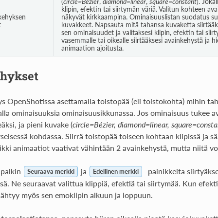
(
circle=Bézier
,
diamond=linear
,
square=constant
). Joka
klipin, efektin tai siirtymän väriä. Valitun kohteen 
kehyksen
näkyvät kirkkaampina. Ominaisuuslistan suodatus 
t
kuvakkeet. Napsauta mitä tahansa kuvaketta siirtääks
sen ominaisuudet ja valitaksesi klipin, efektin tai si
vasemmalle tai oikealle siirtääksesi avainkehystä ja h
animaation ajoitusta.
hykset
s OpenShotissa asettamalla toistopää (eli toistokohta) mihin ta
la ominaisuuksia ominaisuusikkunassa. Jos ominaisuus tukee av
ksi, ja pieni kuvake (
circle=Bézier, diamond=linear, square=consta
seisessä kohdassa. Siirrä toistopää toiseen kohtaan klipissä ja 
kki animaatiot vaativat vähintään 2 avainkehystä, mutta niitä voi
upalkin
ja
-painikkeita siirtyäks
Seuraava merkki
Edellinen merkki
ä. Ne seuraavat valittua klippiä, efektiä tai siirtymää. Kun efekti
sähtyy myös sen emoklipin alkuun ja loppuun.