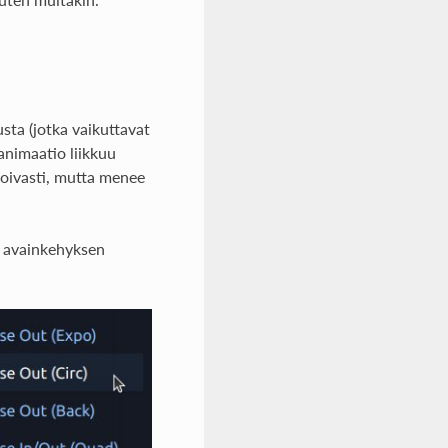
sta (jotka vaikuttavat
animaatio liikkuu
loivasti, mutta menee
a avainkehyksen