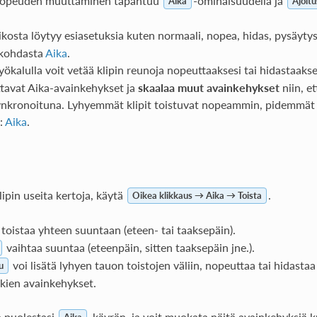
onopeuden muuttaminen tapahtuu
-ominaisuudella ja
Aika
Ajoitu
ikosta löytyy esiasetuksia kuten normaali, nopea, hidas, pysäyty
 kohdasta
Aika
.
yökalulla voit vetää klipin reunoja nopeuttaaksesi tai hidastaaks
ittavat Aika-avainkehykset ja
skaalaa muut avainkehykset
niin, e
ynkronoituna. Lyhyemmät klipit toistuvat nopeammin, pidemmät
a:
Aika
.
lipin useita kertoja, käytä
.
Oikea klikkaus → Aika → Toista
toistaa yhteen suuntaan (eteen- tai taaksepäin).
vaihtaa suuntaa (eteenpäin, sitten taaksepäin jne.).
voi lisätä lyhyen tauon toistojen väliin, nopeuttaa tai hidastaa 
u
kien avainkehykset.
 puolestasi
-käyrän, ja voit muokata näitä avainkehyksiä 