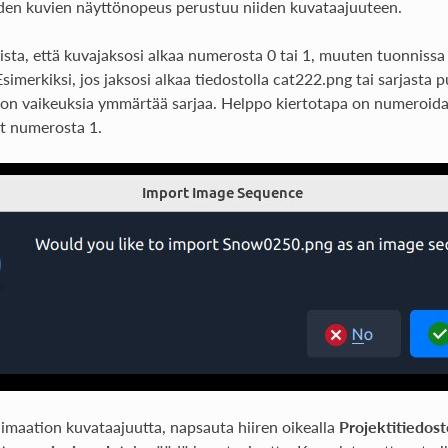
den kuvien näyttönopeus perustuu niiden kuvataajuuteen.
sta, että kuvajaksosi alkaa numerosta 0 tai 1, muuten tuonniss
Esimerkiksi, jos jaksosi alkaa tiedostolla cat222.png tai sarjasta 
on vaikeuksia ymmärtää sarjaa. Helppo kiertotapa on numeroida 
at numerosta 1.
imaation kuvataajuutta, napsauta hiiren oikealla
Projektitiedost