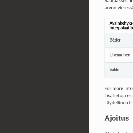
Säätääksesi
i
arvon vieress
Avainkehyks
interpolaati
Bézier
Lineaarinen
Vakio
For more info 
Lisätietoja e
Täydellinen l
Ajoitus