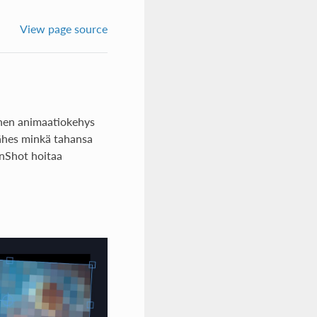
View page source
inen animaatiokehys
lähes minkä tahansa
enShot hoitaa