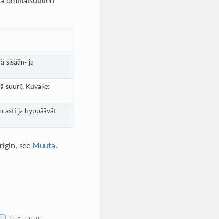
tta ominaisuuden
ä sisään- ja
tä suuri). Kuvake:
n asti ja hyppäävät
rigin, see
Muuta
.