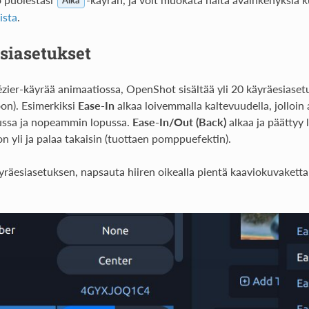
Aika
ista
.
siasetukset
zier-käyrää animaatiossa, OpenShot sisältää yli 20 käyräesiasetu
on). Esimerkiksi
Ease-In
alkaa loivemmalla kaltevuudella, jolloin 
ussa ja nopeammin lopussa.
Ease-In/Out (Back)
alkaa ja päättyy 
n yli ja palaa takaisin (tuottaen pomppuefektin).
äyräesiasetuksen, napsauta hiiren oikealla pientä kaaviokuvakett