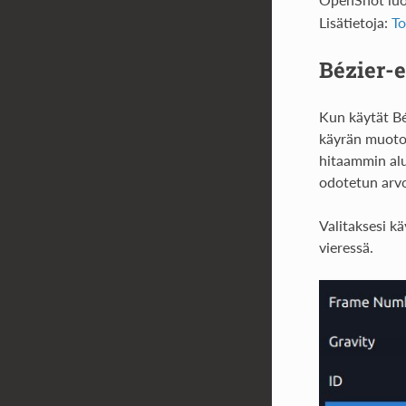
Lisätietoja:
To
Bézier-e
Kun käytät Bé
käyrän muoto
hitaammin al
odotetun arvo
Valitaksesi k
vieressä.