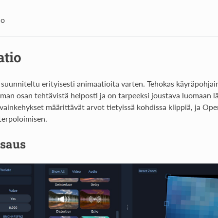
io
tio
uunniteltu erityisesti animaatioita varten. Tehokas käyräpohja
man osan tehtävistä helposti ja on tarpeeksi joustava luomaan 
vainkehykset määrittävät arvot tietyissä kohdissa klippiä, ja Op
nterpoloimisen.
tsaus