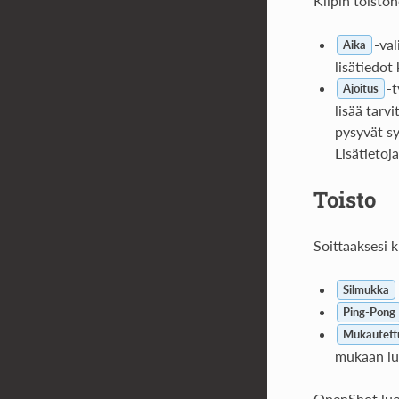
Klipin toist
-val
Aika
lisätiedot
-t
Ajoitus
lisää tarv
pysyvät s
Lisätietoj
Toisto
Soittaaksesi k
Silmukka
Ping-Pong
Mukautett
mukaan lu
OpenShot luo