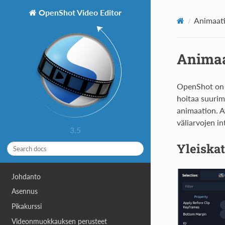
OpenShot Video Editor
Animaat
Animaa
OpenShot on s
hoitaa suurim
animaation. A
väliarvojen i
3.5
Yleiska
Johdanto
Asennus
Pikakurssi
Videonmuokkauksen perusteet