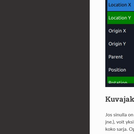
Kuvajak
Jos sinulla o
jne.), voit y
koko sarja. O