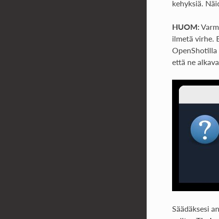
kehyksiä. Näi
HUOM:
Varmi
ilmetä virhe. 
OpenShotilla 
että ne alkav
Säädäksesi an