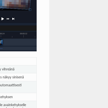
y vihreänä
s näkyy sinisenä
automaattisesti
nkehyksen
lle avainkehykselle