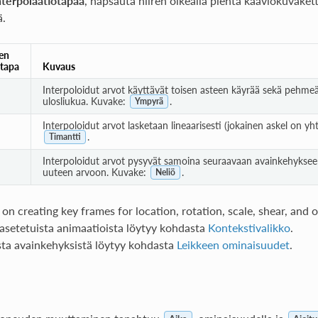
nterpolaatiotapaa
, napsauta hiiren oikealla pientä kaaviokuvake
ä.
en
otapa
Kuvaus
Interpoloidut arvot käyttävät toisen asteen käyrää sekä pehmeä
ulosliukua. Kuvake:
.
Ympyrä
Interpoloidut arvot lasketaan lineaarisesti (jokainen askel on yh
.
Timantti
Interpoloidut arvot pysyvät samoina seuraavaan avainkehyksee
uuteen arvoon. Kuvake:
.
Neliö
on creating key frames for location, rotation, scale, shear, and o
siasetetuista animaatioista löytyy kohdasta
Kontekstivalikko
.
ista avainkehyksistä löytyy kohdasta
Leikkeen ominaisuudet
.