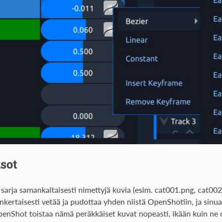
sot
n sarja samankaltaisesti nimettyjä kuvia (esim. cat001.png, cat00
ksinkertaisesti vetää ja pudottaa yhden niistä OpenShotiin, ja si
penShot toistaa nämä peräkkäiset kuvat nopeasti, ikään kuin ne o