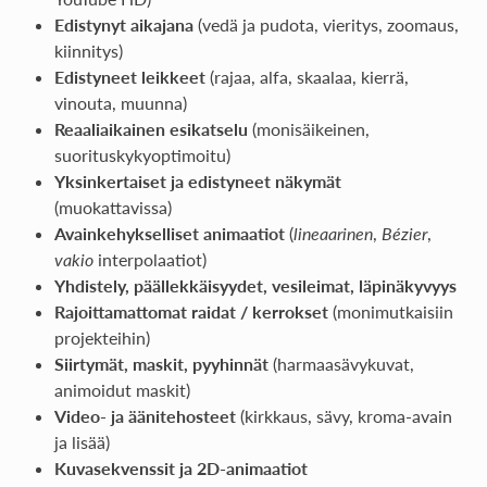
Edistynyt aikajana
(vedä ja pudota, vieritys, zoomaus,
kiinnitys)
Edistyneet leikkeet
(rajaa, alfa, skaalaa, kierrä,
vinouta, muunna)
Reaaliaikainen esikatselu
(monisäikeinen,
suorituskykyoptimoitu)
Yksinkertaiset ja edistyneet näkymät
(muokattavissa)
Avainkehykselliset animaatiot
(
lineaarinen
,
Bézier
,
vakio
interpolaatiot)
Yhdistely, päällekkäisyydet, vesileimat, läpinäkyvyys
Rajoittamattomat raidat / kerrokset
(monimutkaisiin
projekteihin)
Siirtymät, maskit, pyyhinnät
(harmaasävykuvat,
animoidut maskit)
Video- ja ääni­tehosteet
(kirkkaus, sävy, kroma-avain
ja lisää)
Kuvasekvenssit ja 2D-animaatiot