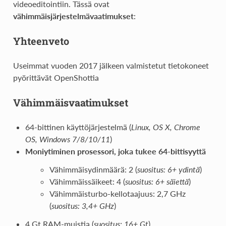
videoeditointiin. Tässä ovat
vähimmäisjärjestelmävaatimukset
:
Yhteenveto
Useimmat vuoden 2017 jälkeen valmistetut tietokoneet
pyörittävät OpenShottia
Vähimmäisvaatimukset
64-bittinen käyttöjärjestelmä (
Linux, OS X, Chrome
OS, Windows 7/8/10/11
)
Moniytiminen prosessori, joka tukee 64-bittisyyttä
Vähimmäisydinmäärä: 2 (
suositus: 6+ ydintä
)
Vähimmäissäikeet: 4 (
suositus: 6+ säiettä
)
Vähimmäisturbo-kellotaajuus: 2,7 GHz
(
suositus: 3,4+ GHz
)
4 Gt RAM-muistia (
suositus: 16+ Gt
)