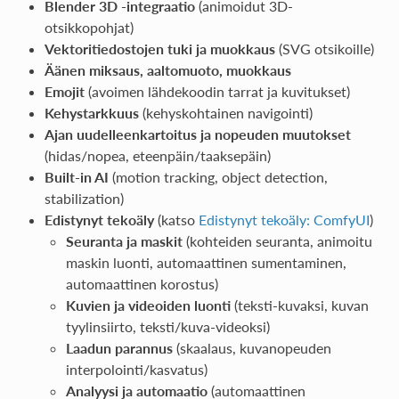
Blender 3D -integraatio
(animoidut 3D-
otsikkopohjat)
Vektoritiedostojen tuki ja muokkaus
(SVG otsikoille)
Äänen miksaus, aaltomuoto, muokkaus
Emojit
(avoimen lähdekoodin tarrat ja kuvitukset)
Kehystarkkuus
(kehyskohtainen navigointi)
Ajan uudelleenkartoitus ja nopeuden muutokset
(hidas/nopea, eteenpäin/taaksepäin)
Built-in AI
(motion tracking, object detection,
stabilization)
Edistynyt tekoäly
(katso
Edistynyt tekoäly: ComfyUI
)
Seuranta ja maskit
(kohteiden seuranta, animoitu
maskin luonti, automaattinen sumentaminen,
automaattinen korostus)
Kuvien ja videoiden luonti
(teksti-kuvaksi, kuvan
tyylinsiirto, teksti/kuva-videoksi)
Laadun parannus
(skaalaus, kuvanopeuden
interpolointi/kasvatus)
Analyysi ja automaatio
(automaattinen