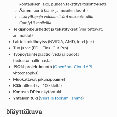
kohtauksen jako, puheen tekstitys/tekstitykset)
Äänen luonti
(ääni- ja musiikin luonti)
Lisätyötapoja voidaan lisätä mukautetuilla
ComfyUI-malleilla
Tekijänoikeustiedot ja tekstitykset
(vieritettävät,
animoidut)
Laitteistokiihdytys
(NVIDIA, AMD, Intel jne.)
Tuo ja vie
(EDL, Final Cut Pro)
Työpöytäintegraatio
(vedä ja pudota
tiedostonhallinnasta)
JSON-projektimuoto
(
OpenShot Cloud API
yhteensopiva)
Muokattavat pikanäppäimet
Käännökset
(yli 100 kieltä)
Korkean DPI:n
näytöntuki
Yhteisön tuki
(
Vieraile foorumillamme
)
Näyttökuva