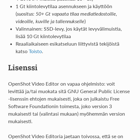
1 Gt kiintolevytilaa asennukseen ja käyttöön
(
suositus: 50+ Gt vapaata tilaa mediatiedostoille,
videoille, kuville ja tallennukselle
)
Valinnainen: SSD-levy, jos käytät levyvälimuistia,
lisää 10 Gt kiintolevytilaa
Reaaliaikaiseen esikatseluun liittyvistä tekijöistä
katso
Toisto
.
Lisenssi
OpenShot Video Editor on vapaa ohjelmisto: voit
levittää ja/tai muokata sitä GNU General Public License
-lisenssin ehtojen mukaisesti, joka on julkaistu Free
Software Foundationin toimesta, joko version 3
mukaisesti tai (valintasi mukaan) myöhemmän version
mukaisesti.
OpenShot Video Editoria jaetaan toivossa, että se on