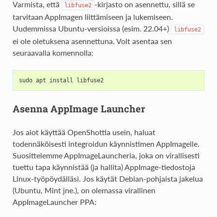
Varmista, että
-kirjasto on asennettu, sillä se
libfuse2
tarvitaan AppImagen liittämiseen ja lukemiseen.
Uudemmissa Ubuntu-versioissa (esim. 22.04+)
libfuse2
ei ole oletuksena asennettuna. Voit asentaa sen
seuraavalla komennolla:
sudo apt install libfuse2
Asenna AppImage Launcher
Jos aiot käyttää OpenShottia usein, haluat
todennäköisesti integroidun käynnistimen AppImagelle.
Suosittelemme AppImageLauncheria, joka on virallisesti
tuettu tapa käynnistää (ja hallita) AppImage-tiedostoja
Linux-työpöydälläsi. Jos käytät Debian-pohjaista jakelua
(Ubuntu, Mint jne.), on olemassa virallinen
AppImageLauncher PPA: