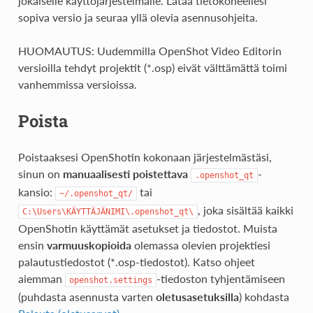
jokaiselle käyttöjärjestelmälle. Lataa tietokoneellesi
sopiva versio ja seuraa yllä olevia asennusohjeita.
HUOMAUTUS: Uudemmilla OpenShot Video Editorin
versioilla tehdyt projektit (*.osp) eivät välttämättä toimi
vanhemmissa versioissa.
Poista
Poistaaksesi OpenShotin kokonaan järjestelmästäsi,
sinun on
manuaalisesti poistettava
-
.openshot_qt
kansio:
tai
~/.openshot_qt/
, joka sisältää kaikki
C:\Users\KÄYTTÄJÄNIMI\.openshot_qt\
OpenShotin käyttämät asetukset ja tiedostot. Muista
ensin
varmuuskopioida
olemassa olevien projektiesi
palautustiedostot (*.osp-tiedostot). Katso ohjeet
aiemman
-tiedoston tyhjentämiseen
openshot.settings
(puhdasta asennusta varten
oletusasetuksilla
) kohdasta