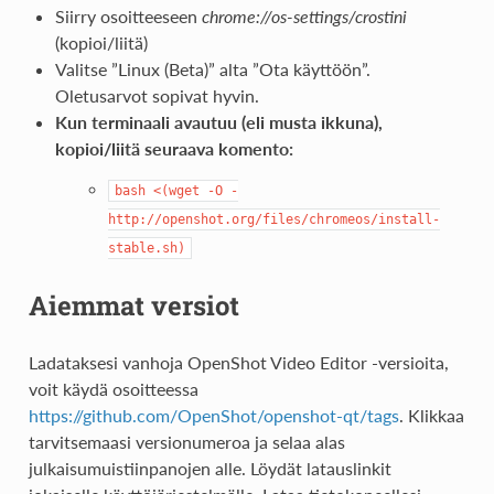
Siirry osoitteeseen
chrome://os-settings/crostini
(kopioi/liitä)
Valitse ”Linux (Beta)” alta ”Ota käyttöön”.
Oletusarvot sopivat hyvin.
Kun terminaali avautuu (eli musta ikkuna),
kopioi/liitä seuraava komento:
bash
<(wget
-O
-
http://openshot.org/files/chromeos/install-
stable.sh)
Aiemmat versiot
Ladataksesi vanhoja OpenShot Video Editor -versioita,
voit käydä osoitteessa
https://github.com/OpenShot/openshot-qt/tags
. Klikkaa
tarvitsemaasi versionumeroa ja selaa alas
julkaisumuistiinpanojen alle. Löydät latauslinkit