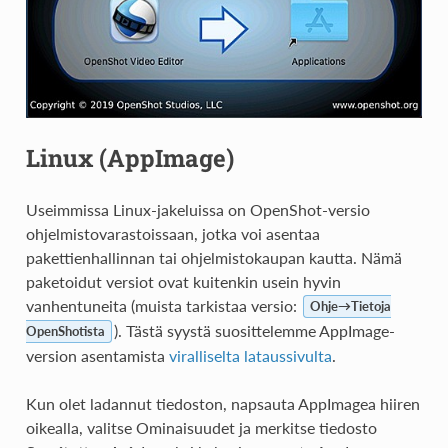
Linux (AppImage)
Useimmissa Linux-jakeluissa on OpenShot-versio
ohjelmistovarastoissaan, jotka voi asentaa
pakettienhallinnan tai ohjelmistokaupan kautta. Nämä
paketoidut versiot ovat kuitenkin usein hyvin
vanhentuneita (muista tarkistaa versio:
Ohje→Tietoja
). Tästä syystä suosittelemme AppImage-
OpenShotista
version asentamista
viralliselta lataussivulta
.
Kun olet ladannut tiedoston, napsauta AppImagea hiiren
oikealla, valitse Ominaisuudet ja merkitse tiedosto