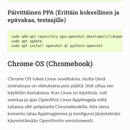
Päivittäinen PPA (Erittäin kokeellinen ja
epävakaa, testaajille)
sudo add-apt-repository ppa:openshot.developers/libopensho
sudo apt update
sudo apt install openshot-qt python3-openshot
Chrome OS (Chromebook)
Chrome OS tukee Linux-sovelluksia, mutta tämä
ominaisuus on oletuksena pois päältä. Voit ottaa sen
käyttöön
Asetuksissa
. Kun Linux on käytössä, voit
asentaa ja ajaa OpenShot Linux AppImageja millä
tahansa
x86-pohjaisella
Chromebookilla. Alla oleva
komento lataa AppImagemme ja konfiguroi järjestelmäsi
käynnistämään OpenShotin onnistuneesti.