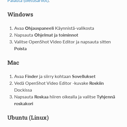
Palauta (oletusarvot)
.
Windows
Avaa
Ohjauspaneeli
Käynnistä-valikosta
Napsauta
Ohjelmat ja toiminnot
Valitse OpenShot Video Editor ja napsauta sitten
Poista
Mac
Avaa
Finder
ja siirry kohtaan
Sovellukset
Vedä OpenShot Video Editor -kuvake
Roskiin
Dockissa
Napsauta
Roskaa
hiiren oikealla ja valitse
Tyhjennä
roskakori
Ubuntu (Linux)