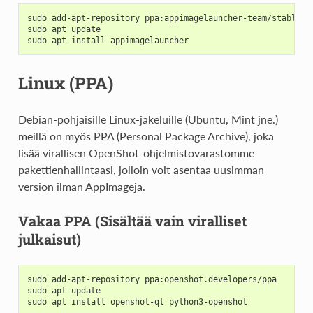
sudo add-apt-repository ppa:appimagelauncher-team/stable
sudo apt update
sudo apt install appimagelauncher
Linux (PPA)
Debian-pohjaisille Linux-jakeluille (Ubuntu, Mint jne.)
meillä on myös PPA (Personal Package Archive), joka
lisää virallisen OpenShot-ohjelmistovarastomme
pakettienhallintaasi, jolloin voit asentaa uusimman
version ilman AppImageja.
Vakaa PPA (Sisältää vain viralliset
julkaisut)
sudo add-apt-repository ppa:openshot.developers/ppa
sudo apt update
sudo apt install openshot-qt python3-openshot