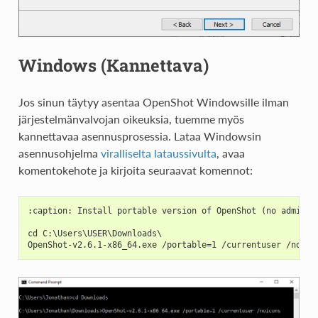
Windows (Kannettava)
Jos sinun täytyy asentaa OpenShot Windowsille ilman
järjestelmänvalvojan oikeuksia, tuemme myös
kannettavaa asennusprosessia. Lataa Windowsin
asennusohjelma
viralliselta lataussivulta
, avaa
komentokehote ja kirjoita seuraavat komennot:
:caption: Install portable version of OpenShot (no adminis
cd C:\Users\USER\Downloads\
OpenShot-v2.6.1-x86_64.exe /portable=1 /currentuser /noico