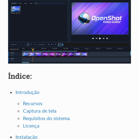
Índice:
Introdução
Recursos
Captura de tela
Requisitos do sistema
Licença
Instalação